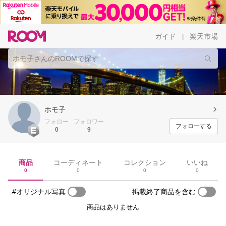
ガイド
楽天市場
|
ホモ子
フォロー
フォロワー
フォローする
0
9
商品
コーディネート
コレクション
いいね
0
0
0
0
#オリジナル写真
掲載終了商品を含む
商品はありません