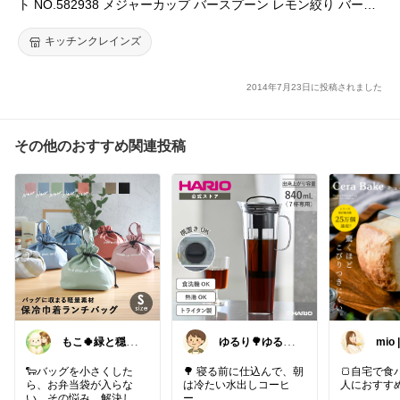
ト NO.582938 メジャーカップ バースプーン レモン絞り バーマ
スター 日本製 燕三条製 Made in Tsubame
キッチンクレインズ
2014年7月23日に投稿されました
その他のおすすめ関連投稿
もこ🍀緑と穏や
ゆるり🌳ゆるっ
mio
かなくらし🐑🍀
と暮らし整える
ママ
🧺🫕
🐑バッグを小さくした
🌳 寝る前に仕込んで、朝
🍞自宅で食
ら、お弁当袋が入らな
は冷たい水出しコーヒ
人におすす
い…その悩み、解決しま
ー。