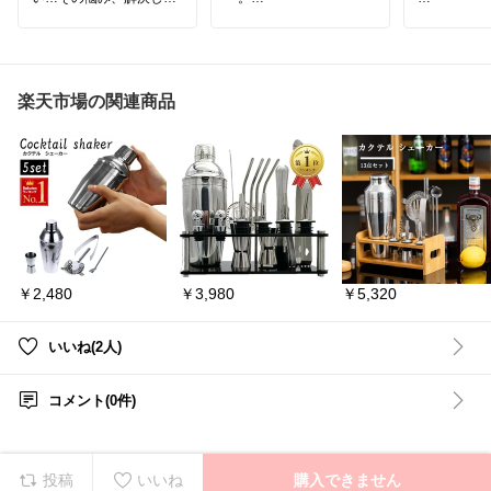
す♡
するんっと
🍀︎巾着ランチバッグ🍀︎
コーヒー粉と水を入れて
動…！ パ
冷蔵庫へ。時間をかけて
けると気分
薄手でくたっとしている
ゆっくり抽出する、HARI
す✨
から、通勤バッグにする
Oのコールドブリューピ
っと入る✨
ッチャーです。
食パンはも
楽天市場の関連商品
かさばる箱型の保冷バッ
キや焼き菓
グとちがって、荷物の形
割れにくい素材で扱いや
活躍◎ 焦
に合わせてくれるのがう
すく、スリムな形で冷蔵
お手入れも
れしい♡
庫のドアポケットにも収
作りパンが
納可能。暑い日のコーヒ
🥰
巾着だけど持ち手が付い
ー時間が楽しみになりま
ていて、お弁当が傾かな
す🙌
「パン作り
いのが賢いところ😊
後片付けが
保冷剤を入れるポケット
🌳詳しくは「楽天市場で
う方にもお
付きで、真夏でもお昼ま
ガラス型です
で安心
#コールドブリュー
#水出
￥2,480
￥3,980
￥5,320
しコーヒー
#HARIO
#コ
#楽天ROO
撥水加工で汁もれしても
ーヒーピッチャー
#アイ
ます
#セラ
さっと拭けて、抗菌・消
スコーヒー
#おうちカフ
Bake
#パン
臭までしてくれる♡
ェ
#夏の飲み物
＃買っ
ベーカリー
いいね(2人)
おにぎりが3つ入るくら
てよかった ＃お買い物
#パン好き
いの、ちょうどいいサイ
マラソン
リー
#手作
ズ感でつかいやすいよ😊
チングッズ
コメント(0件)
#耐熱ガラス
#おうち時間
詳しくは『楽天市場で詳
しむ
#買っ
細を見る』からチェック
おすすめア
➘💚
チンの相棒
投稿
いいね
購入できません
ずっと欲し