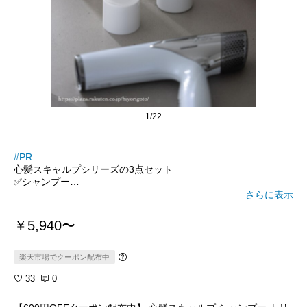
1/22
#PR
心髪スキャルプシリーズの3点セット
✅シャンプー
✅トリートメント
さらに表示
✅トナー（頭皮用スプレー）
￥5,940〜
頭皮用スプレーは以前から個人的にもリピートしている大好きな
商品！
ドライヤー前に髪をかきわけながら数カ所噴射すると、化粧水が
楽天市場でクーポン配布中
炭酸ガスのようにシュワシュワと弾け、爽快な刺激ですごく気持
33
0
ちいい！
1年以上使っていますが、汗をかく季節でも夜まで頭皮の匂いが
気になりません。