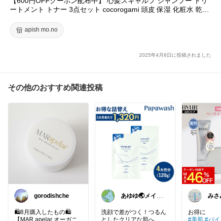
【600円OFFクーポン配布中】 心髪スキャルプ シャンプー トリ
ートメント トナー 3点セット cocorogami 頭皮 保湿 化粧水 乾燥
そして同シリーズのシャンプー＆トリートメント。
対策 スカルプ スプレー 頭皮ケア うるおい 頭皮トラブル ツヤ
傷んだ髪を内部から補修・保湿し、頭皮の状態を健やかに保ちま
あす楽 プレゼント
apish mo.no
す。
スプレーと同じフローラルフルーティのいい香りで、泡立ちもよ
く、洗い上がりサラッサラ！
2025年4月8日に投稿されました
1回の使用でも髪の表面がつるんと滑らかに整うような感覚。
特にヘアアイロンを使う時に滑りの良さが違うなと感じました。
その他のおすすめ関連投稿
シャンプー・トリートメント・トナーの3点使いをすると、ぺた
んとなりがちだった髪が根本から立ち上がってふんわり。
全体的にボリュームが出てまとまりやすくなりました。
日々のケアに取り入れやすいスカルプ習慣で、頭皮も髪も健やか
な状態をキープしたいですね♩
ブログでシークレットクーポンご案内中です㊙️
gorodishche
あゆゆ🌏メイド
みさ
インジャパン応
援中
🛍️8月購入したもの🛍️
洗顔で差がつく！つるん
【MAR apelar オーガニ
としたクリアな肌へ
#美肌
#バイ