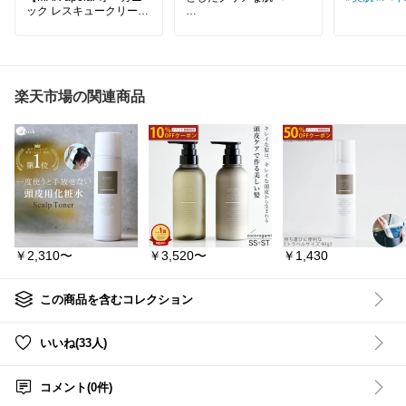
ック レスキュークリー
ム】
【商品名】
顔や口元、髪の毛など身
ESS パパウォッシュ フリ
体にも使える保湿バーム♪
ー 詰め替え 2袋組
旅行やお出かけのときに
あったら荷物少なくて良
【私が選んだ理由】
い✨
毛穴の汚れや古い角質が
楽天市場の関連商品
気になる時、普段の洗顔
#リピ買い
#しっとり感
#
だけでは物足りなく感じ
ナチュラルコスメ
#オー
る時があります。そんな
ガニック
#バーム
#乾燥
時に、酵素洗顔を取り入
対策
れたいと考える方が多い
のではないでしょうか。
・毛穴の汚れや古い角質
にアプローチ
・パパイン酵素で肌をや
さしく洗浄
￥2,310〜
￥3,520〜
￥1,430
・敏感肌にも配慮された
フリー処方
【こんな人におすすめ】
この商品を含むコレクション
肌のざらつきやくすみが
気になり、毎日の洗顔で
クリアな肌を目指したい
いいね(33人)
方にぴったりです。
#メイドインジャパン
#E
コメント(0件)
SS
#パパウォッシュ
#酵
素洗顔
#毛穴ケア
#角質