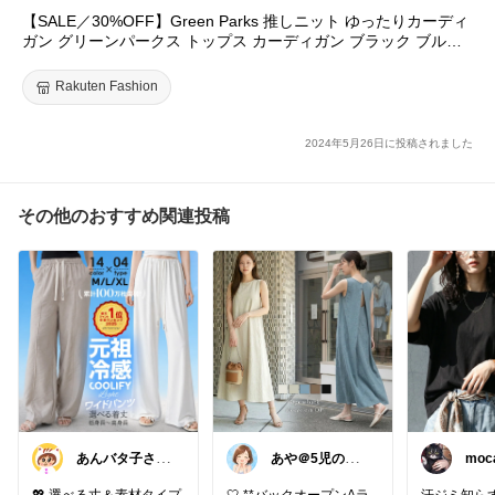
【SALE／30%OFF】Green Parks 推しニット ゆったりカーディ
ブラックでも羽織った時にインナーや肌がほどよく透けるので、
ガン グリーンパークス トップス カーディガン ブラック ブルー
軽やかな印象です。
ホワイト グレー
肌に張り付かず、ひんやりサラサラな肌触りも気持ちいい。
Rakuten Fashion
肩掛け、たすき掛け、腰巻きも。このカーディガンなら涼やか。
あと、このカーディガンはボタンがないので、首回りにぐるぐる
2024年5月26日に投稿されました
しても何も当たらないのがいい！
紫外線対策、冷房対策、温度調整はもちろん、気になる二の腕を
その他のおすすめ関連投稿
カバーしたい時にも。
5月28日 00:00 まで期間限定プライスで 半額！
さらに 5月27日 9:59までスーパーDEALで 20％ポイントバッ
ク！
4,400円のお品が
実質1,000円台で買えちゃうのですよ・・・！
どうぞお見逃しなく♩
あんバタ子さん
あや＠5児のマ
moc
🥞🍞
マでもオシャレ
したい‼︎
💖 選べる丈＆素材タイプ
🤍 **バックオープンAラ
汗ジミ知ら