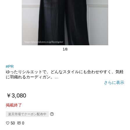
1/8
#PR
ゆったりシルエットで、どんなスタイルにも合わせやすく、気軽
に羽織れるカーディガン。
こちらは、昨夏 Green Parks で一番売れたアイテムなのだそ
さらに表示
う。
￥3,080
✅ 紫外線を通しにくい素材でUVカット
✅ 接触冷感のある素材で触れるとひんやり
掲載終了
という特徴を持っているので、これからの暑い季節に最適！
楽天市場でクーポン配布中
50
0
夏は、汗や日焼け止めもつくので
自宅で（ネットに入れて）洗濯できる点も嬉しいですね♩