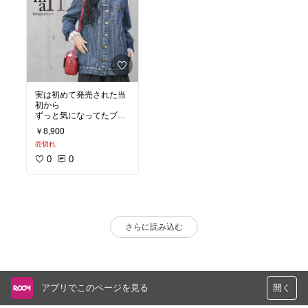
実は初めて発売された当
初から
ずっと気になってたブル
ゾン❤
￥8,900
オシャレウォーカーさん
売切れ
ではもう
何年も今の時期に販売さ
0
0
れている
ロングセラー商品です💡
気になっていたのは長さ
と大きさ。
お値段も結構するので、
さらに読み込む
学生では
なかなか踏ん切りがつか
ず…でも気になり
今に至りました。
このユルさとヴィンテー
アプリでこのページを見る
開く
ジ感は
今だから着やすいと思い