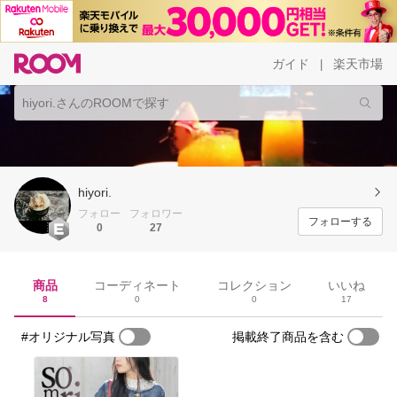
ガイド
楽天市場
|
hiyori.
フォロー
フォロワー
フォローする
0
27
商品
コーディネート
コレクション
いいね
8
0
0
17
#オリジナル写真
掲載終了商品を含む