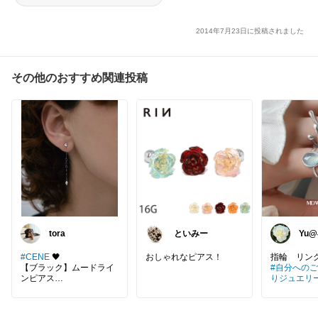
2014年7月23日に投稿されました
その他のおすすめ関連投稿
tora
といみー
Yu
も幸
毎日
#CENE
🖤
おしゃれなピアス！
指輪 リ
【ブラック】ムードライ
#自分への
ンピアス
りジュエリ
ョン
#オー