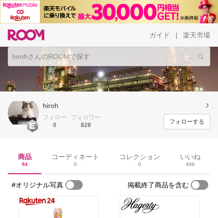
ガイド
楽天市場
|
hiroh
フォロー
フォロワー
フォローする
0
828
商品
コーディネート
コレクション
いいね
94
0
0
499
#オリジナル写真
掲載終了商品を含む