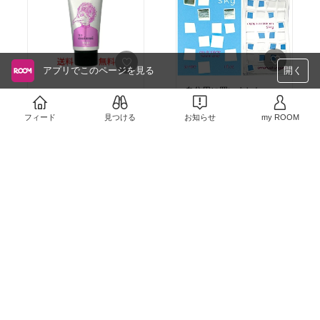
アプリでこのページを見る
開く
自分用に買いました。
ハイブリッドで、一日中
この香り、好きです。
ヘアスタイルが持続しま
す。No10は、もっと強力
フィード
見つける
お知らせ
￥1,738
my ROOM
なセット力です。
￥1,483
売切れ
7
0
10
0
軽くてカラフル、歩くの
コレ買いました。
が楽しくなりそうです。
一回の充電で、長く使え