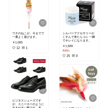
ウチのねこが、今までで
シルバーアクセサリーが
一番よく遊びます。
くすんで来たらコレ 一瞬
でキレイになります。
￥1,085
￥1,689
12
1
売切れ
25
0
ビジネスシューズです
が、スニーカーのように
歩きやすい靴です。本革