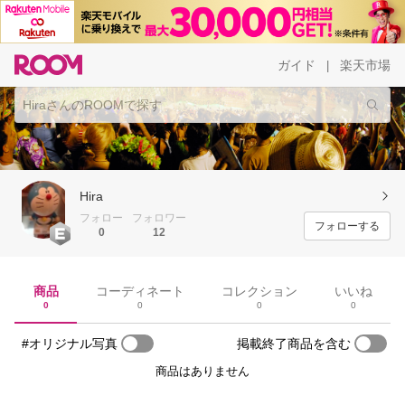
ガイド
楽天市場
|
Hira
フォロー
フォロワー
フォローする
0
12
商品
コーディネート
コレクション
いいね
0
0
0
0
#オリジナル写真
掲載終了商品を含む
商品はありません