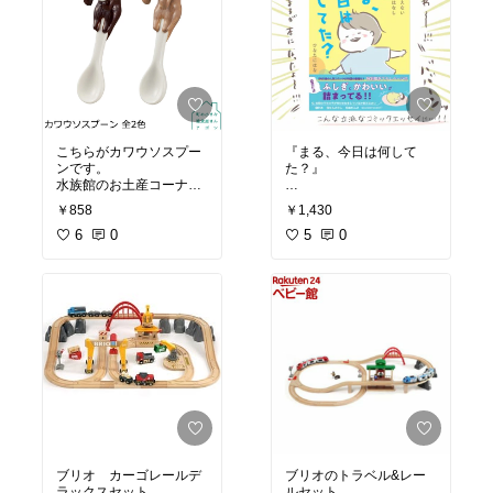
こちらがカワウソスプー
『まる、今日は何して
ンです。
た？』
水族館のお土産コーナー
で見つけて即購入した可
のんびり親子2人と猫一
￥858
￥1,430
愛さでした。
匹で気ままに暮らしてい
6
0
ます。
5
0
あまりの可愛さなので万
が一割れて壊れてしまっ
“今しか会えない”息子ま
たら立ち直れないかも…
るの姿、成長や、他愛の
と思い、探してみたら楽
ない日常を綴ったコミッ
天にもありました…！😂
クエッセイになっていま
（予備買いました…）
す。
めちゃくちゃかわいいで
インスタグラムで公開し
す…とにかくかわいいの
ていたエピソードを書籍
で癒されたい方はぜひ！
用に描き直して収録して
（こちらのショップは39
いる他、インスタを始め
80円以上購入で送料無料
る前の赤ちゃん時代のま
です）
るのエピソードも描き下
ろしています。
ブリオ カーゴレールデ
ブリオのトラベル&レー
#テーブルコーデ
ぜひお手に取っていただ
ラックスセット
ルセット