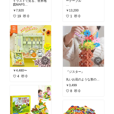
イラストで見る、世界地
ーテーブル
図MAPS
全て木製の道具とパーツ
￥7,920
￥13,200
大きな世界地図の本。
で出来ています。
中は全て一点一点手描き
19
0
ドライバーやレンチもち
1
0
のイラストで、世界中の
ゃんと使えて、大工さん
動物や食べ物、建造物、
ごっこに持ってこい。
文化が描かれています。
隅々まで見ればたっぷり
2歳の頃に購入して、今
時間が過ぎているという
もよく遊んでいます。
ほどの見応えで、開くた
木の温かみと、程よくカ
びに新しい発見が。
ラフルな色合いが可愛
大人が一緒に開いて眺め
い。
ていても、とてもワクワ
クする一冊。
クリスマスや誕生日のプ
レゼントなどにも選びや
（息子はこの本を段ボー
すいしっかりとしたおも
ルの船に積んで時々冒険
￥4,480〜
『ジスター』
4
0
丸いお花のような形の知
育ブロック。
￥3,499
たくさんピースが入って
8
0
いるので大きな立体物作
るのにチャレンジしても
良いし、一工夫して輪投
げ遊びや魚釣りも。
付属のひもで紐通しをし