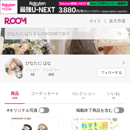
ガイド
楽天市場
|
ひなたに はな
フォロー
フォロワー
フォローする
48
466
商品
コーディネート
コレクション
いいね
448
0
12
39
#オリジナル写真
掲載終了商品を含む