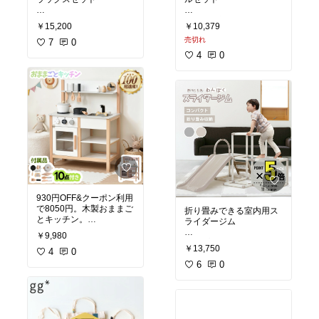
けると嬉しいです！
最初にブリオを購入した
息子に最初に選んだレー
#オリジナル写真
#私の本
￥15,200
￥10,379
時はちょうど息子が新幹
ルのおもちゃはブリオで
棚
売切れ
線にはまっていたので、
7
0
した。
新幹線と駅の入ったセッ
今も大切に遊んでいて今
4
0
トを選んだけど
ではすっかり私も愛着の
こっちも絶対楽しいな
あるおもちゃ☺️
ぁ…！
青い新幹線は電池で自動
ブリオはお値段もなかな
走行します。駅には手動
か…と思うけど、遊んで
で動かせるエレベーター
みると一つ一つが丁寧で
付き。
温かみのある作りで、素
敵なおもちゃだなぁと感
#クリスマスプレゼント
#
じます。
プレゼント
#おうち時間
プラレールの車両や他の
充実
木製レールとも合わせて
遊べるのも嬉しい☺️
930円OFF&クーポン利用
で8050円。木製おままご
折り畳みできる室内用ス
とキッチン。
ライダージム
#クリスマスプレゼント
#
おうち時間充実
#プレゼ
￥9,980
木製キッチンも色々ある
シンプルで折り畳みもで
ント
￥13,750
けど、これは付属品おも
4
0
きる室内キッズジム。
ちゃ付きで8050円…！
ジャングルジムと滑り台
6
0
デザインやカラーもシン
で冬のおうち遊びに、ク
プルだけど可愛くて素敵
リスマスプレゼントにも
☺️
喜ばれそう！
#クリスマスプレゼント
#