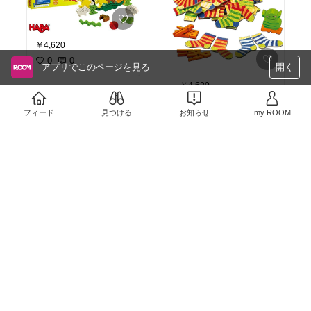
たり、色分け遊びをした
り。
ブロック同士がしっかり
と結合するので輪投げに
￥4,620
したり、魚釣り遊びをし
0
0
たりしても、簡単に外れ
アプリでこのページを見る
開く
ないのが良いところ。
￥4,620
リーズナブルで工夫次第
0
0
でたくさんの遊びが出来
フィード
見つける
お知らせ
my ROOM
る、オススメのブロック
です。
#オリジナル写真
#プレゼ
ント
￥19,250
2
0
￥7,970
1
0