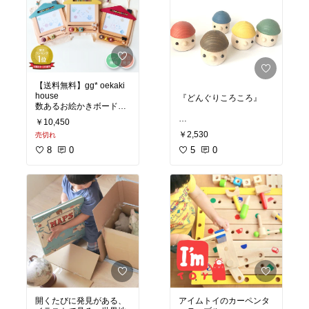
#プレゼント
#クリスマス
プレゼント
#おうち時間
プレゼント
#おうち時間
充実
充実
【送料無料】gg* oekaki
house
『どんぐりころころ』
数あるお絵かきボードの
中で、デザインが1番か
￥10,450
わいいなぁと思う素敵な
インスタで紹介した『ど
￥2,530
売切れ
商品。
んぐりきのこ』の仲間
優しい色合いも愛着が湧
8
0
で、こちらはどんぐりな
5
0
くし木製で長く愛用でき
見た目がまた可愛い。
そう。
坂道をとことこ歩くのは
クリスマスプレゼント選
一緒で、やっぱり癒し
びにもぴったり。
系…全て日本で職人さん
が手作りしているおもち
ジジ おえかきハウス | お
ゃ。
#クリスマスプレゼント
#
プレゼント
#おうち時間
こちらのショップは送料
充実
無料ライン対象。
（でも在庫切れの色が結
構あるよう…もうひとつ
コレしているショップの
開くたびに発見がある、
アイムトイのカーペンタ