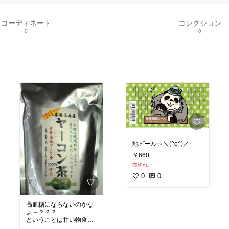
コーディネート
コレクション
0
0
地ビール～＼(^o^)／
￥660
売切れ
0
0
高血糖にならないのかな
ぁ～？？？
ということは甘い物食べ
たあとに良さそう～(^^)