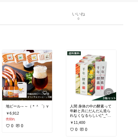
いいね
0
地ビール～～（＊＾゜）v
人間 身体の中の酵素って
年齢と共にだんだん造ら
￥6,912
れなくなるらしい(;^_^A
売切れ
￥11,400
外から どんどん補充して
0
0
0
0