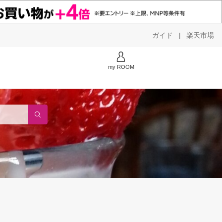
ガイド
楽天市場
|
my ROOM