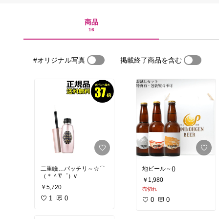
商品
16
#オリジナル写真
掲載終了商品を含む
二重瞼…パッチリ～☆⌒
地ビール～()
（＊＾∇゜）v
￥1,980
￥5,720
売切れ
1
0
0
0