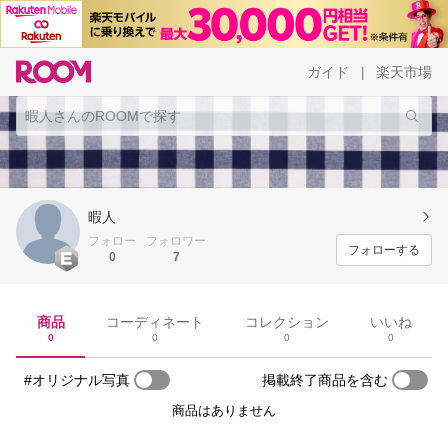
ガイド
楽天市場
|
暇人
フォロー
フォロワー
フォローする
0
7
商品
コーディネート
コレクション
いいね
0
0
0
0
#オリジナル写真
掲載終了商品を含む
商品はありません