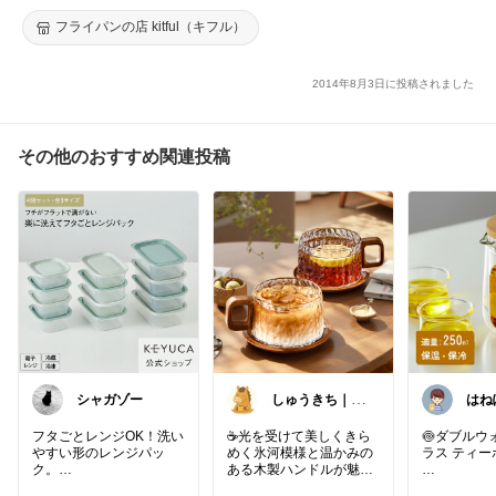
のし】 【10P15Feb15】 【RCP】
フライパンの店 kitful（キフル）
2014年8月3日に投稿されました
その他のおすすめ関連投稿
シャガゾー
しゅうきち｜カ
はね
フェ☕と暮らし
朝コ
🍀
更🌿
フタごとレンジOK！洗い
​☕️光を受けて美しくきら
🍥ダブルウ
やすい形のレンジパッ
めく氷河模様と温かみの
ラス ティー
ク。
ある木製ハンドルが魅力
の耐熱ガラスマグカップ
✨ほっと一