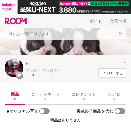
ガイド
楽天市場
|
Hii
フォロー
フォロワー
フォローする
0
6
商品
コーディネート
コレクション
いいね
0
0
0
0
#オリジナル写真
掲載終了商品を含む
商品はありません