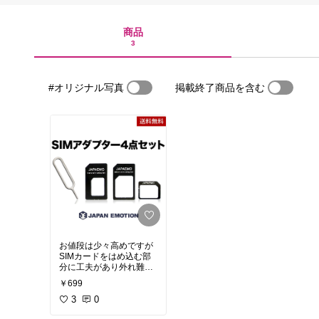
商品
3
#オリジナル写真
掲載終了商品を含む
お値段は少々高めですが
SIMカードをはめ込む部
分に工夫があり外れ難く
なっています。
￥699
数量限定ですがオマケで
ホルダーも付いてくるの
3
0
ですがSDカードにも使え