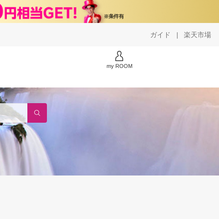
ガイド
楽天市場
|
my ROOM