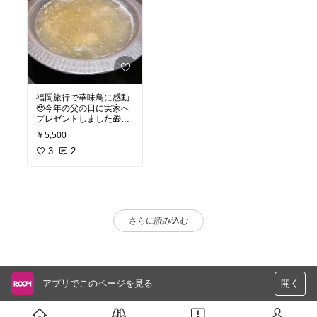
福岡旅行で華味鳥に感動
🥹今年の父の日に実家へ
プレゼントしました🎁す
っごく喜んでくれまし
￥5,500
た❣️鶏やお野菜を取皿に
入れ、すこーしのお塩で
3
2
十分濃厚なお味です👍🏻ぜ
ひ一度食べて欲しいです
🍲
#オリジナル写真
#買っ
てよかった
#おうちごは
ん
#おうち時間充実
#我
が家のお取り寄せ
#ごち
さらに読み込む
そう
アプリでこのページを見る
開く