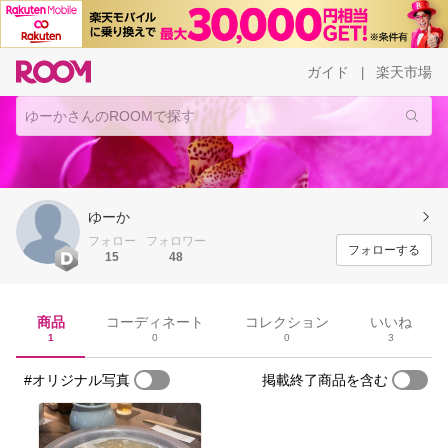
ガイド
楽天市場
|
ゆーか
フォロー
フォロワー
フォローする
15
48
商品
コーディネート
コレクション
いいね
1
0
0
3
#オリジナル写真
掲載終了商品を含む