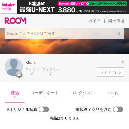
ガイド
楽天市場
|
Khalid
フォロー
フォロワー
フォローする
0
7
商品
コーディネート
コレクション
いいね
0
0
0
0
#オリジナル写真
掲載終了商品を含む
商品はありません