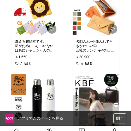
洗える布絵本です。
名刺入れ+小銭入れで形
歯がためにいないいない
もかわいい◎
ばあにシャカシャカの素
会社のランチ時や外出時
材に…乳児期にしばらく
に便利そうで良い◎
￥1,650
￥20,900
楽しめます◎
7
0
5
0
アプリでこのページを見る
開く
IL BISONTEは男女共に喜