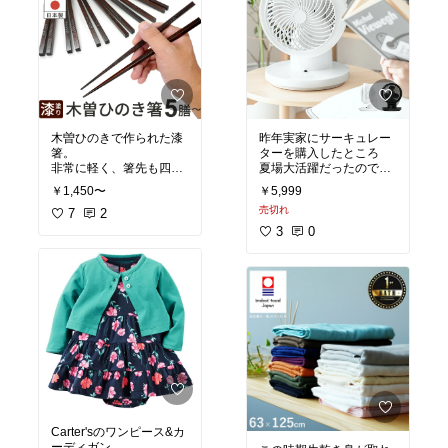
木曽ひのきで作られた漆
昨年実家にサーキュレー
箸。
ターを購入したところ
非常に軽く、箸先も四角
夏場大活躍だったので、
くなっているので使いや
自宅にも検討中。
￥1,450〜
￥5,999
売切れ
#軽量箸
7
2
#檜
3
0
#桧
#来客用
Carter'sのワンピース&カ
ーディガン。