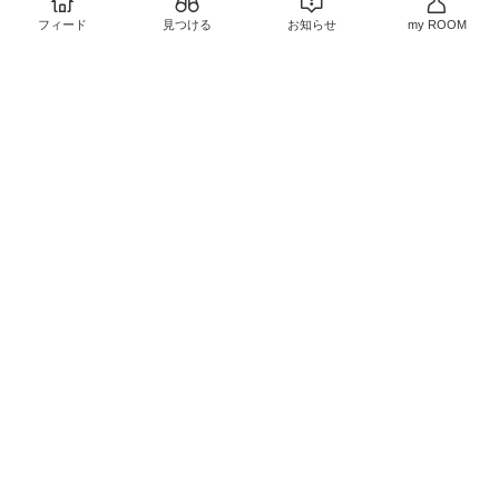
んでもらえることが多い
ので
フィード
見つける
お知らせ
my ROOM
￥6,050
容量◎見た目◎お値段◎
ショルダーも長さが調節
8
0
できるので使いやすいで
￥2,145
#ムック本
売切れ
#オリジナル写真
11
2
カラーボックスの目隠し
とベッドカバーに。
色味が多くて大きさも十
分なので使い勝手が良い
￥990〜
です◎
4
0
週に1回でもすっきりし
ます◎
￥5,598
3
0