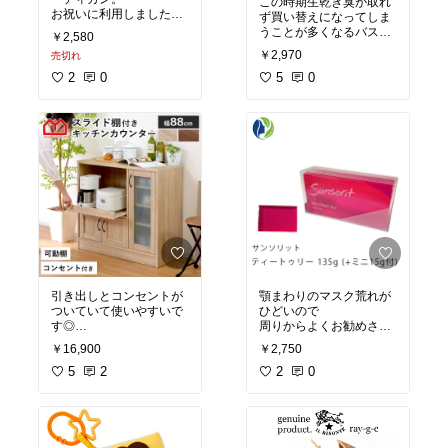
この時期生乾き臭が取れ
お祝いに利用しました！
ず買い替えになってしま
単体でも使えるので◎
うことが多くなるバスタ
￥2,580
オル…
￥2,970
売切れ
こちらは今治のガーゼ生
2
0
地のものです。
5
0
乾きが良く、肌触りも良
いので重宝しています◎
引き出しとコンセントが
顎まわりのマスク荒れが
ついていて使いやすいで
ひどいので
す◎
周りからよくお勧めされ
容量も値段も機能もデザ
るSkinPeelBarが気にな
￥16,900
￥2,750
っています◎
#食器棚
5
2
2
0
#オーク
#コンセント付き
#キッチンボード