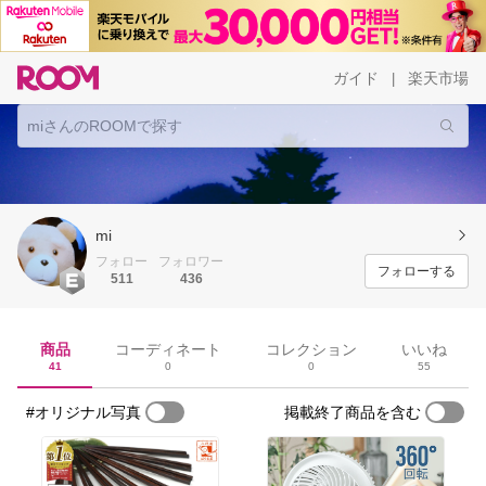
ガイド
楽天市場
|
mi
フォロー
フォロワー
フォローする
511
436
商品
コーディネート
コレクション
いいね
41
0
0
55
#オリジナル写真
掲載終了商品を含む