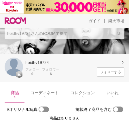
ガイド
楽天市場
|
heidhv19724
フォロー
フォロワー
フォローする
0
6
商品
コーディネート
コレクション
いいね
0
0
0
0
#オリジナル写真
掲載終了商品を含む
商品はありません