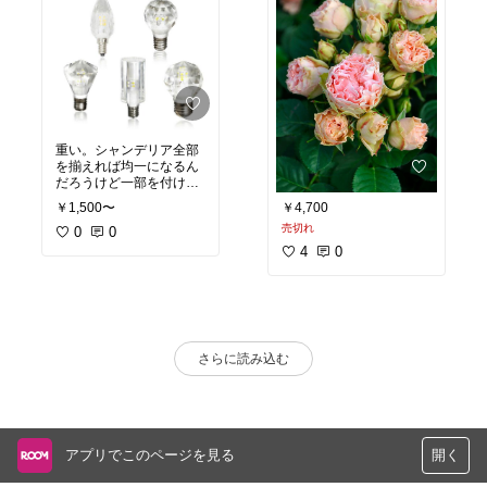
重い。シャンデリア全部
を揃えれば均一になるん
だろうけど一部を付け替
えると傾げる。また重い
￥1,500〜
￥4,700
分、天井に負荷がかか
売切れ
る。明るさも他の球の５
0
0
分の４てところだろう
4
0
か。肉厚のガラスなので
発光はキレイで不満はな
い。
さらに読み込む
アプリでこのページを見る
開く