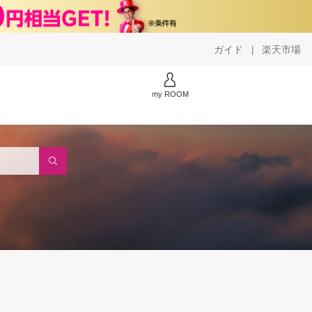
ガイド
楽天市場
|
my ROOM