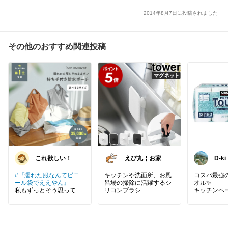
2014年8月7日に投稿されました
その他のおすすめ関連投稿
これ欲しい！こ
えび丸￤お家時
D-ki
れ良かった！©
間を快適にする
ままお
アイテム
#『濡れた服なんてビニ
キッチンや洗面所、お風
コスパ最強
ール袋でええやん』
呂場の掃除に活躍するシ
オル✨
私もずっとそう思って
リコンブラシ
キッチンペ
た。。
✔ マグネット内蔵で浮か
つつなんで
せる収納
グッズ。
でもこれ使ったら発想が
✔ スキージー付きで水切
ペーパーが
変わった✨
りも可能
んでも使え