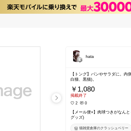
hata
【トング】パンやサラダに。内側
白猫、黒猫)。
￥1,080
掲載終了
2
0
【メール便×】肉球つきがなんと
グッズ)
猫雑貨倉庫のクラッシュベリー