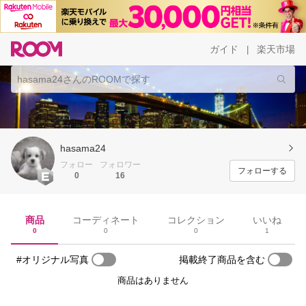
ガイド
楽天市場
|
hasama24
フォロー
フォロワー
フォローする
0
16
商品
コーディネート
コレクション
いいね
0
0
0
1
#オリジナル写真
掲載終了商品を含む
商品はありません