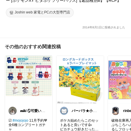
ー [ポケモンXY ピタポケツリーハウス]【返品種別B】【RCP】
Joshin web 家電とPCの大型専門店
2014年8月1日に投稿されました
その他のおすすめ関連投稿
𝒎𝒊𝒌𝒊 🪞可愛いト
バーバラ★小学
rinb
レンド集め
男子子育て中
☑︎
#mojojojo
11月予約🤎
ポケカ始めたらこのセッ
破格在庫再
全6種コンプリートガチ
トあると良いです👍
ぷちころハ
ャ
ピカチュウ好きだったら
るしフロッ