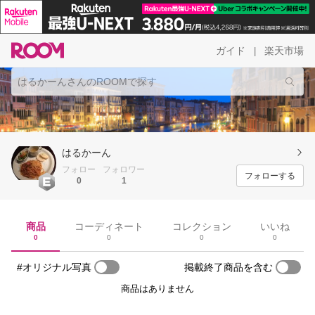
ガイド
楽天市場
|
はるかーん
フォロー
フォロワー
フォローする
0
1
商品
コーディネート
コレクション
いいね
0
0
0
0
#オリジナル写真
掲載終了商品を含む
商品はありません