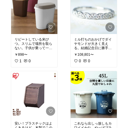
リピートしている米び
ミル打ちのおかげでダイ
つ。スリムで場所を取ら
ヤモンドが大きく見え
ない。子供が乗って一回
る。結婚記念日に勝手に
壊れたけど、めげずにま
買った笑。これは、絶対
￥898〜
￥108,801〜
た買いました。またまた
お値段以上。おすすめ。
好きなブラウン。
1
0
店頭では無理な値段。
0
0
安い！プラスチックはよ
これなら出しっ放しもカ
くあるけど、木製でこの
ワイイかな。やっぱブラ