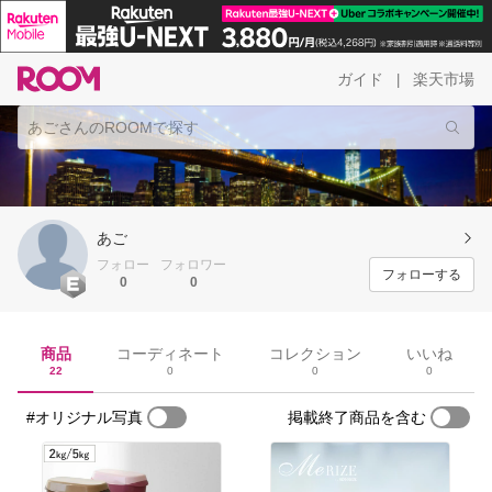
ガイド
楽天市場
|
あご
フォロー
フォロワー
フォローする
0
0
商品
コーディネート
コレクション
いいね
22
0
0
0
#オリジナル写真
掲載終了商品を含む