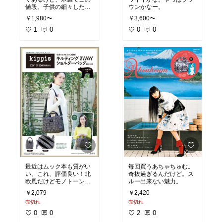
値段。子供の細々したも
ウンかなー。
のに、便利！
￥1,980〜
￥3,600〜
1
0
0
0
最近はムック本も質がい
毎回買うあちゃちゅむ。
い。これ、評価良い！北
奇抜過ぎるんだけど。ス
欧風だけどモノトーン。
ルー出来ない魅力。
使えそう！カワイイ！
￥2,079
￥2,420
売切れ
売切れ
0
0
2
0