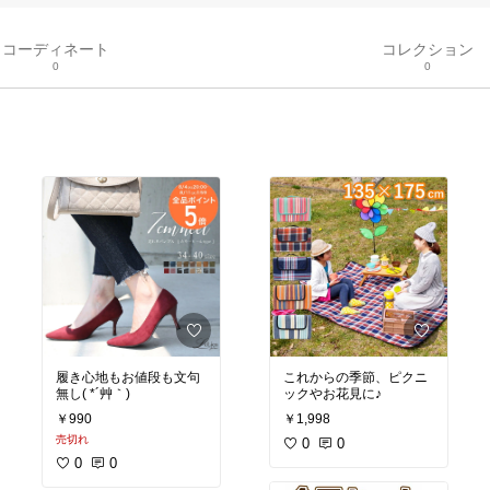
コーディネート
コレクション
0
0
履き心地もお値段も文句
これからの季節、ピクニ
無し( *´艸｀)
ックやお花見に♪
￥990
￥1,998
売切れ
0
0
0
0