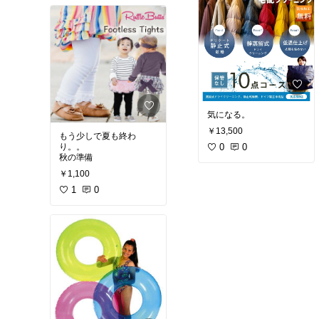
気になる。
￥13,500
もう少しで夏も終わ
り。。
0
0
秋の準備︎
￥1,100
1
0