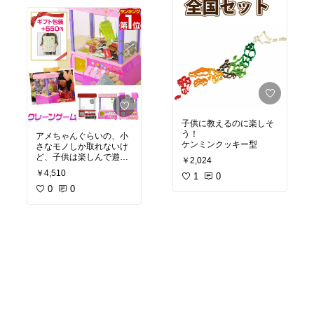
子供に教えるのに楽しそ
う！
アメちゃんぐらいの、小
ケンミンクッキー型
さなモノしか取れないけ
ど、子供は楽しんで遊ん
￥2,024
でいます(o^^o)
￥4,510
1
0
0
0