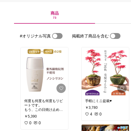
商品
73
#オリジナル写真
掲載終了商品を含む
何度も何度も何度もリピ
手軽にミニ盆栽♥️
ートです。
￥3,780
もう、この日焼け止めが
無いと生活出来ないぐら
4
0
￥5,390
い
毎日使っています。
0
0