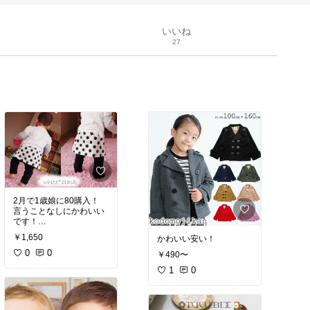
いいね
27
2月で1歳娘に80購入！
言うことなしにかわいい
です！
スパッツとスカートはく
￥1,650
かわいい︎安い！
っついています
早くあきにならないかな
0
0
￥490〜
1
0