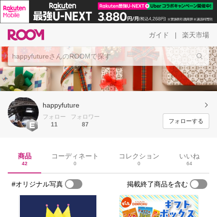
ガイド
楽天市場
|
happyfuture
フォロー
フォロワー
フォローする
11
87
商品
コーディネート
コレクション
いいね
42
0
0
64
#オリジナル写真
掲載終了商品を含む