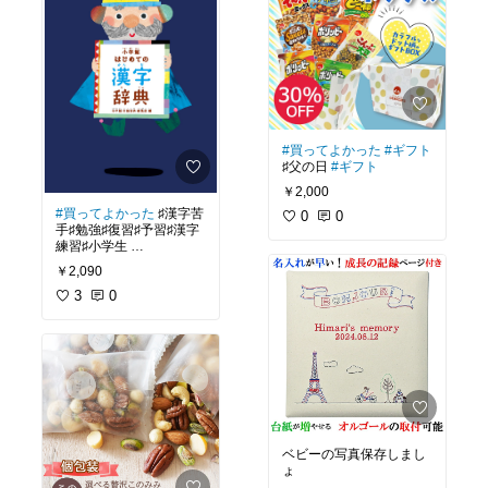
#買ってよかった
#ギフト
♯父の日
#ギフト
￥2,000
#買ってよかった
♯漢字苦
0
0
手♯勉強♯復習♯予習♯漢字
練習♯小学生
￥2,090
漢字が苦手な小学生の子
どもたちのために購入し
3
0
ました。この本は小学校
1年生から6年生までで習
う漢字が収録されており
書き順や、漢字ができる
までの成り立ちなども書
いておりとてもわかりや
すく見やすい為、子ども
たちもよく読んでいま
す。
ベビーの写真保存しまし
大人でも懐かしく勉強に
ょ
なります。全ページカラ