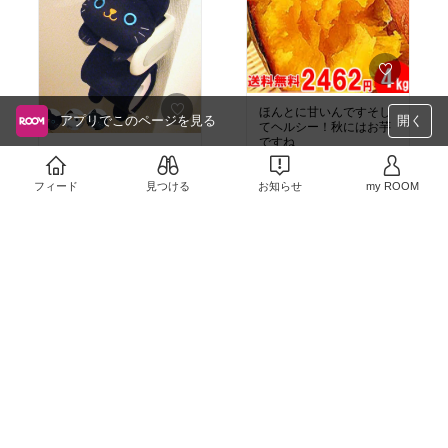
が個装されて入っている
ので衛生的で新鮮だし持
ち歩きにも便利です。
リピ買い確実(´▽`*)ナッ
ツ好きのお友達にも人気
です❤️
#我が家のお取り
寄せ
#手土産
#ティータ
ほんとに甘いんですそし
イム
♯美容♯整腸作用♯便
アプリでこのページを見る
開く
てヘルシー！秋にはお芋
秘予防♯健康食品♯間食♯お
ですね
やつ♯食べ応えあり♯血糖
ホッとしますね
値♯眼病予防♯アンチエイ
￥2,462
￥2,230
ジング
売切れ
フィード
見つける
お知らせ
my ROOM
売切れ
0
0
0
0
お得です明太子パスタに
9月の誕生石！サファイ
重宝してます(｡><｡)