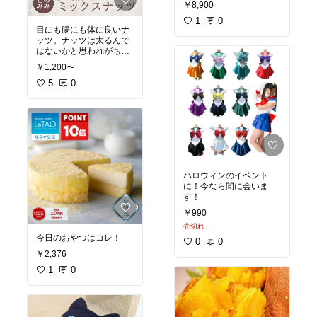
ーなのも嬉しいポイント
￥8,900
😃
1
0
目にも腸にも体に良いナ
ッツ。ナッツは太るんで
はないかと思われがちで
すがそんなことはなく、
￥1,200〜
適量を摂取することで血
糖値の上昇を緩やかにし
5
0
てくれたり、間食の代わ
りや食前に食べることで
空腹感が減り、結果的に
食べ過ぎ防止してくれた
り、目の調子が悪い方は
ピスタチオに含まれるル
テインは体内で作れない
ので摂取することで目の
ハロウィンのイベント
酸化を抑えてくれる。ブ
に！今なら間に会いま
ルーライトを吸収してく
す！
れたり老化の原因になる
活性酸素を取り除いてく
￥990
れる作用があるため眼病
売切れ
予防にもなり、整腸作用
今日のおやつはコレ！
0
0
もあるため便秘予防にも
なります。個人的にナッ
￥2,376
ツを食べ始めてから便秘
1
0
は解消されてます。適度
な油分は大事です。しか
もこの商品はあまり素焼
きではうってないような
ナッツも入っていて適量