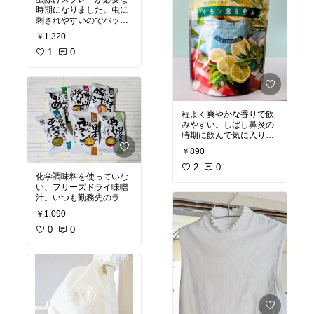
時期になりました。虫に
刺されやすいのでバッグ
に入れておきたく、無添
￥1,320
加 天然の物をさがしこち
らを。3本セットで好き
1
0
な香りを選べるのがうれ
しい。
#オリジナル写真
#天然
#無添加
#虫除け
#
選べる
#爽やかな香り
程よく爽やかな香りで飲
みやすい。しばし鼻炎の
時期に飲んで気に入り、
鼻炎が治まった今も愛飲
￥890
中。水出しできるからこ
れからの季節に重宝しま
2
0
化学調味料を使っていな
す。
#オリジナル写真
#
い、フリーズドライ味噌
爽やか
#水出し茶
#緑茶
#
汁。いつも勤務先のラン
ティータイム
#レモンマ
チタイムに飲んでいま
ートル
￥1,090
す。美味しくてお気に入
り。
0
#オリジナル写真
0
#
フリーズドライ
#化学調
味料不使用