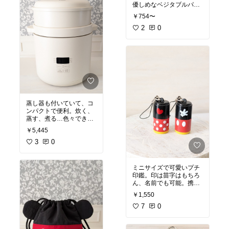
優しめなベジタブルパウ
ダー。ピーマンのパウダ
￥754〜
ーって珍しくない？かぼ
ちゃパウダーはよくある
2
0
けどね。時短料理にもナ
イス。
#オリジナル写真
#無添加
#野菜パウダー
#
ナチュラル
#時短
#ベジ
タブル
蒸し器も付いていて、コ
ンパクトで便利。炊く、
蒸す、煮る…色々でき
る。
#オリジナル写真
#
#
￥5,445
時短家事
#キッチン家電
#生活家電
3
0
#蒸し器
ミニサイズで可愛いプチ
印鑑。印は苗字はもちろ
ん、名前でも可能。携帯
にも便利だし、すぐ取れ
￥1,550
る所に引っ掛けておけば
ネット通販や宅配便など
7
0
の受取印にも使用でき
る。
#オリジナル写真
#便
利グッズ
#新生活
#ディ