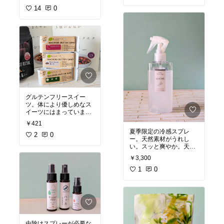
ズで可愛い。一人暮らし
写真
#プチプラ
キーフッ
スタートするミッキー好
14
0
ク付きだからバッグ内に
きな友人にプレゼントも
付けておけばなくしにく
よいよ〜。赤が、クリス
いからよいです。
#キー
マスにも合いそうね。お
フック
#小銭入れ
うちカフェな雰囲気にも
よい感じ。
#オリジナル
写真
#食器集め
#ココッ
ト
#ディズニー
#ミニサ
イズ
#ル・クルーゼ
グルテンフリースイー
ツ。体により優しめなス
イーツにはまっていま
す。できる限り可能な範
￥421
囲で、完全にではなくて
夏季限定の冷感スプレ
も無添加に近く／スラッ
2
0
ー。天然素材がうれし
シュゼロな食品が良いな
い。スッと爽やか。天然
ぁという思いで購入。
#
由来成分。通常は透明で
オリジナル写真
#グルテ
￥3,300
すがスプレーする前によ
ンフリー
#体により優し
くふって白くなってから
1
0
めな
#無添加
シュッとします。寝具類
が干せない梅雨時には枕
に少しシュッとしていま
#オリジナル写真
#冷感
#
天然素材
#冷感スプレー
#ミント
虫除けスプレーが必要な