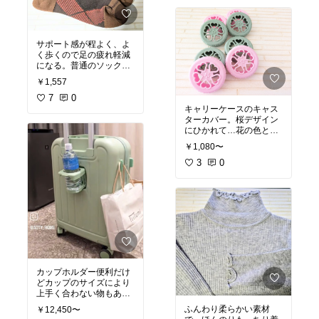
り。ファスナーで閉じた
り開けたり変化可能。ス
エット風の生地ですが裏
側は起毛無しでツルンと
サポート感が程よく、よ
く歩くので足の疲れ軽減
#オリジナル写真
#ファン
になる。普通のソックス
タジア
#ミッキーマウス
#ディズニー
#刺繍
￥1,557
#オリジナル写真
#サポー
トソックス
7
0
#ホールド
#
サポート感
#ウォーキン
キャリーケースのキャス
グ
ターカバー。桜デザイン
にひかれて…花の色と葉
の色の2色。いつも汚れ
￥1,080〜
が気になりふいてから室
内に入れてました。最近
3
0
はキャリーカバーを付け
てカバーを洗っていま
#オリジナル写真
#キャリ
ーカバー
#キャリーケー
ス
#旅行
#トラベルグッ
ズ
#桜デザイン
カップホルダー便利だけ
どカップのサイズにより
上手く合わない物もあり
（500mlペットボトルは
ふんわり柔らかい素材
￥12,450〜
良いですが、コンビニア