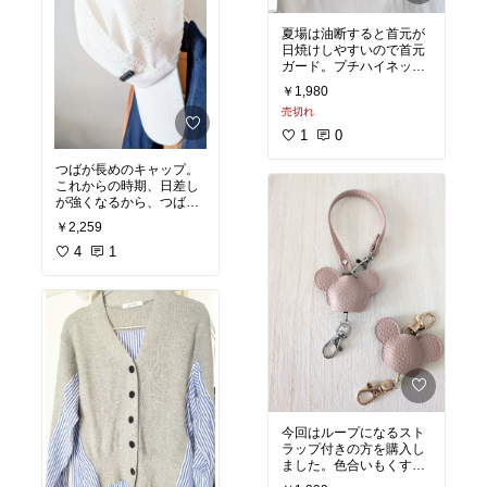
夏場は油断すると首元が
日焼けしやすいので首元
ガード。プチハイネック
のコットン素材（綿9
￥1,980
5%、ポリウレタン5%）
売切れ
でストレッチも効いてい
ます。
#オリジナル写真
1
0
#コットン
#首元ガード
#
日焼け防止
つばが長めのキャップ。
これからの時期、日差し
が強くなるから、つばが
長めが良いです。キャッ
￥2,259
プ好きだけど頭の周りが
暑い…このキャップはメ
4
1
ッシュ素材でサラリとし
た素材で通気性がありま
す。ベージュを購入、明
るめなベージュです。
#
オリジナル写真
#キャッ
プ
#つば長め
今回はループになるスト
ラップ付きの方を購入し
ました。色合いもくすみ
系で優しめなカラー展