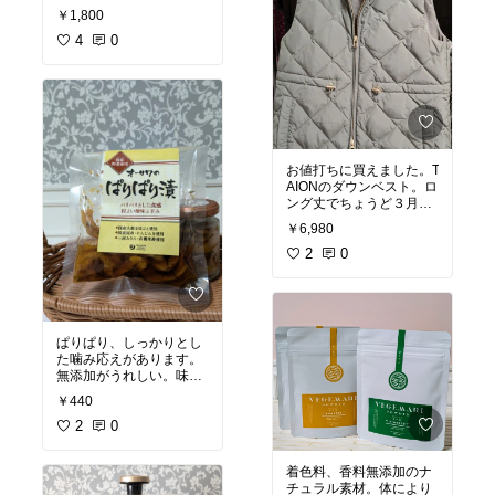
池3本必要です。ユラユ
￥1,800
ラ揺れて良い感じ。仏壇
用ですが、桜🌸デザイン
4
0
だから違う場面でも使え
そうです。
#オリジナル
写真
#ローソク
#桜
#桜デ
ザイン
#キャンドル
#安
全
お値打ちに買えました。T
AIONのダウンベスト。ロ
ング丈でちょうど３月
末〜4月まだまだ寒い時
￥6,980
があるし、桜咲く頃は気
温が不安定、そんな時期
2
0
にもナイス。薄手でも暖
かいし軽くて冬場はジャ
ケットやコートの下に重
ね着すれば更に暖かい。
ダブルジップで上下開閉
ぱりぱり、しっかりとし
できるのも良いです。今
た噛み応えがあります。
のうちに購入すればお得
無添加がうれしい。味わ
な価格。
#オリジナル写
いも程よく食べやすい。
￥440
真
#ロングベスト
#タイ
ご飯がすすみます。封を
オン
#taion
#アンフィー
切ったら瓶に詰め替えて
2
0
ロ
#ダブルジップ
います。
#オリジナル写
真
#無添加
#添加物無し
#
着色料、香料無添加のナ
漬物
#ぱりぱり
チュラル素材。体により