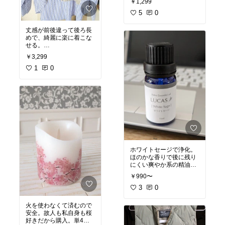
￥1,299
開。やはり、リールは便
利。定期券や鍵などなく
5
0
しにくいからリールはナ
イス。
#オリジナル写真
丈感が前後違って後ろ長
#リール
#ストラップ
#鍵
めで、綺麗に楽に着こな
#便利
#くすみカラー
#オリジナル写真
#オシャ
￥3,299
レ
#丈感良し
#デザイン
#
カーディガン
1
0
#春
#楽ち
んファッション
#韓国フ
ァッション
ホワイトセージで浄化。
ほのかな香りで後に残り
にくい爽やか系の精油。
ナチュラル。
#オリジナ
￥990〜
ル写真
#浄化
#爽やか
3
0
火を使わなくて済むので
安全。故人も私自身も桜
好きだから購入。単4電