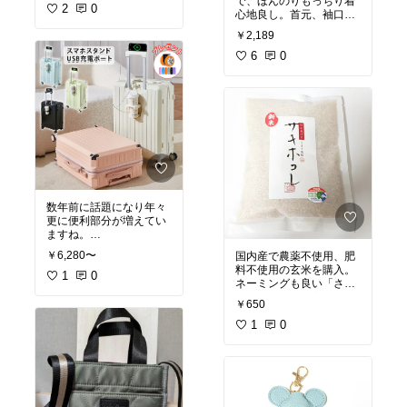
で、ほんのりもっちり着
イスコーヒーカップは合
2
0
心地良し。首元、袖口の
わない… https://www.inst
メロー感も程よくいい感
￥2,189
agram.com/reel/Cviv14fg
じ。カジュアル価格で買
atU/?igsh=MTZheHBjaD
6
0
A5NzdxZg== ）おみやげ
#オリジナル写真
#セータ
袋などを引っ掛けるフッ
ー
#ハイネック
#ふんわ
クはけっこう便利。リニ
り
#柔らかな素材
#カジ
ューアルしてるようで、
ュアル価格
スマホ置きが付きまし
#オリジナル写真
#旅行
#
キャリーケース
#ファッ
ション雑貨
#プチプラ
#
リニューアル
数年前に話題になり年々
更に便利部分が増えてい
ますね。
私が購入したのはもう2
￥6,280〜
国内産で農薬不使用、肥
年半以上前で、買い替え
料不使用の玄米を購入。
たくなるなぁ〜〜…。
1
0
ネーミングも良い「さき
カップホルダー、袋掛け
ほこれ」。より安全度高
フックはやはりあると便
￥650
めな国内産のお米が安
利。カップホルダーはカ
心。
1
#オリジナル写真
0
#
ップの太さ長さによりし
国内産
#玄米
#無農薬
#さ
っくりこない場合もあり
きほこれ
#ネーミング
うるけど、ペットボトル
500mlは程よいサイズ
感。おみやげなどの袋を
引っ掛けられるフックも