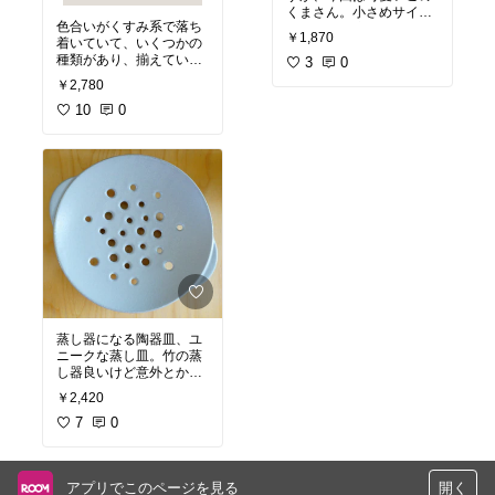
くまさん。小さめサイズ
色合いがくすみ系で落ち
ですが、環境に配慮して
￥1,870
着いていて、いくつかの
誕生した、耐久性に優れ
種類があり、揃えていま
たシリコーン製の保存容
3
0
す。小銭入れ部分にはキ
器です。
#オリジナル写
￥2,780
ーチェーン付き。リール
真
#時短料理
#安全素材
#
も本体に付いているから
10
0
ミニサイズ
#便利
#買っ
便利。型押しミッキー風
てよかった2025
なデザインもお気に入
り。
#オリジナル写真
#
高見え
#プチプラ
#ファ
ッション雑貨
#リール付
#ミッキー風
#買ってよか
った
蒸し器になる陶器皿、ユ
ニークな蒸し皿。竹の蒸
し器良いけど意外とかさ
ばるし、保管時しっかり
￥2,420
と乾燥も必要なのかなぁ
と思うとちょっと手間か
7
0
もと感じ、この陶器の穴
あき皿、蒸し皿を買いま
した。
#オリジナル写真
アプリでこのページを見る
開く
#蒸し器
#蒸し皿
#陶器
#