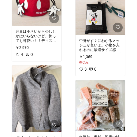
ズニー
#コンパクト
#印
鑑
容量は小さいから少しし
かはいらないけど、飾っ
ても可愛い！！ディズニ
中身がすぐにわかるメッ
ーストアのうるぽちゃち
シュが良いよ。小物を入
￥2,970
ゃんやぬいぐるみバッヂ
れるのに最適サイズ感。
なら入る。ぬい活中の人
4
0
#オリジナル写真
#プチプ
￥1,369
にはおすすめ！
#オリジ
ラ
#メッシュ
#小物入れ
#
売切れ
ナル写真
#自分へのご褒
自分へのご褒美
美
#ファッション雑貨
#
3
0
ミッキーマウス
#ポーチ
#ディズニー
無添加 天然 国産の鮭