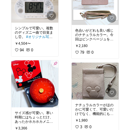
シンプルで可愛い。複数
色合いがどれも良い感じ
のディズニー曲で目覚ま
のナチュラルカラー。今
し⏰️。
#オリジナル写真
回はピンクベージュを購
#目覚まし時計
#ディズニ
￥4,504〜
入。ポイントカードや、
ー
#時計
#買ってよかっ
￥2,180
お札は折りたためば入る
た2025
94
0
し、裏側には小銭が入る
79
0
#オリジナル写真
#ミニ財
布
#カードケース
#くす
みカラー
#ミッキーマウ
ス
#自分へのご褒美
ナチュラルカラーがほの
かに可愛くて、可愛いだ
サイズ感が可愛い。寒い
けでなく、機能的にも
時期にはちょっとだけ、
日々重宝しています。明
￥1,980
あったかホカホカメニュ
け口がパカっと開けしめ
ー作りたい時のミニサイ
しやすい。
3
0
#オリジナル
￥3,366