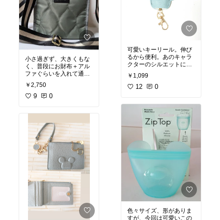
あれば旅行帰りにはちょ
っと便利。最近はスマホ
#キャスター
#トラベルバ
ッグ
#キャリーケース
#
ドリンクホルダー
#スマ
ホ置き
#フック付
#旅行
可愛いキーリール。伸び
るから便利。あのキャラ
小さ過ぎず、大きくもな
クターのシルエットに似
く、普段にお財布＋アル
てる。ブルーですが画像
ファぐらいを入れて通勤
￥1,099
より実際にはもう少し濃
に使えるぐらいな感じ。
￥2,750
いめです。
12
0
#オリジナル
ショルダーベルトも太め
写真
#のびる
#リール
#旅
で安定感。
9
0
#オリジナル
行に便利
#可愛い
#買っ
写真
#ショルダーバッグ
てよかった
#コンパクト
#ショルダー
ベルト太め
#ファッショ
ン雑貨
色々サイズ、形がありま
すが、今回は可愛いこの