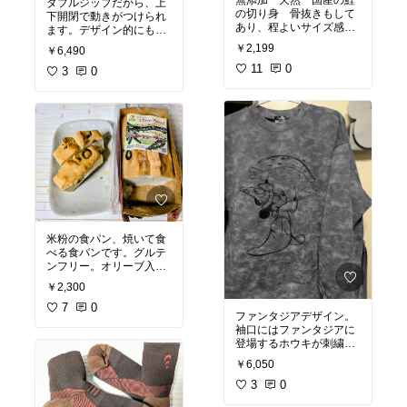
ダブルジップだから、上
の切り身 骨抜きもして
下開閉で動きがつけられ
あり、程よいサイズ感
ます。デザイン的にもジ
で、日々のおかずにはも
ップは真ん中ではなく、
￥2,199
￥6,490
ちろん勤務先でのお弁当
向かってやや右寄りに付
にも重宝しています。
11
0
#
いて普通と違いオシャ
3
0
お
#オリジナル写真
#お
レ。袖口にはスリット入
弁当
#切り身
#無添加
#国
っていてまげたりしても
産
良い感じ。素材的には少
し重みがあり軽くはない
ですがあたたかいし、気
になるほどでもないか
な…
#オリジナル写真
#
ダブルジップ
#ニット
#
スリット
米粉の食パン、焼いて食
べる食パンです。グルテ
ンフリー。オリーブ入り
で香りよく、焼いた後に
￥2,300
クリームチーズなどトッ
ピングで大人の味わい。
7
0
ファンタジアデザイン。
もしかしてワインにも合
袖口にはファンタジアに
うかも？
#オリジナル写
登場するホウキが刺繍さ
真
#米粉
#グルテンフリ
れています。ミッキーマ
ー
#オリーブ
￥6,050
ウスはプリントではな
く、刺繍されています。
3
0
左側だけ裾にスリット入