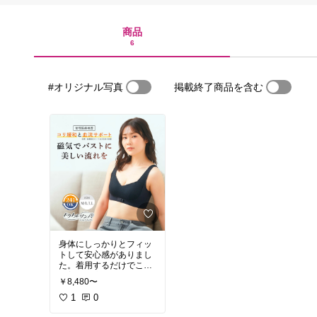
商品
6
#オリジナル写真
掲載終了商品を含む
身体にしっかりとフィッ
トして安心感がありまし
た。着用するだけでこり
改善と血流促進してくれ
￥8,480〜
るのが便利だと感じまし
た。1日中着用していて
1
0
も苦しくなく快適に過ご