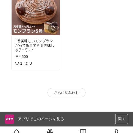
1番美味しいモンブラン
だって断言できる美味し
さ(*︶*).｡.:*
￥4,500
1
0
さらに読み込む
アプリでこのページを見る
開く