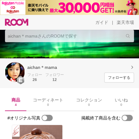
ガイド
楽天市場
|
aichan＊mama
フォロー
フォロワー
フォローする
26
12
商品
コーディネート
コレクション
いいね
4
0
0
0
#オリジナル写真
掲載終了商品を含む