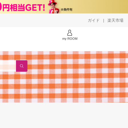
ガイド
楽天市場
|
my ROOM