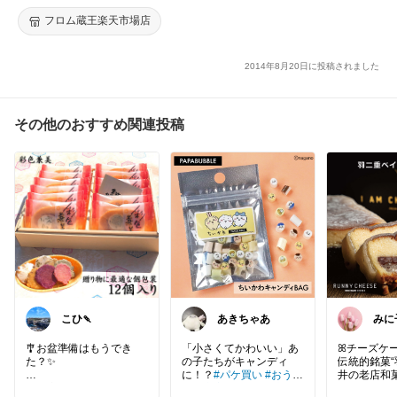
フロム蔵王楽天市場店
2014年8月20日に投稿されました
その他のおすすめ関連投稿
こひ🍡
あきちゃあ
みに
🎐お盆準備はもうでき
「小さくてかわいい」あ
ꕤチーズケー
た？✨
の子たちがキャンディ
伝統的銘菓“
に！？
#パケ買い
#おうち
井の老店和
手土産や御供えに選ばれ
時間充実
#スイーツ部
#
甘泉堂」さ