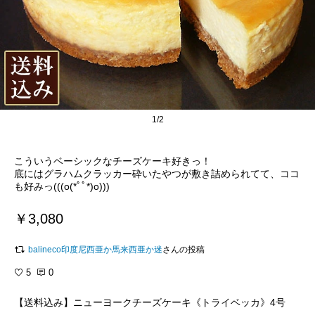
1/2
こういうベーシックなチーズケーキ好きっ！
底にはグラハムクラッカー砕いたやつが敷き詰められてて、ココ
も好みっ(((o(*ﾟﾟ*)o)))
￥3,080
balineco印度尼西亜か馬来西亜か迷
さんの投稿
5
0
【送料込み】ニューヨークチーズケーキ《トライベッカ》4号