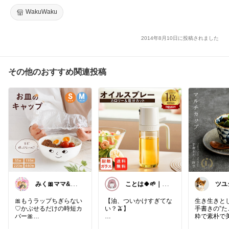
WakuWaku
2014年8月10日に投稿されました
その他のおすすめ関連投稿
みく🎀ママ&キ
ことは🍀🌱｜あ
ツユ
ッズグッズ🎁
りがとうござい
ます✨
🎀もうラップちぎらない
【油、ついかけすぎてな
生き生きと
♡かぶせるだけの時短カ
い？🫒】
手書きの”た
バー🎀
粋で素朴で
炒め物やサラダ、
焼のマルチ