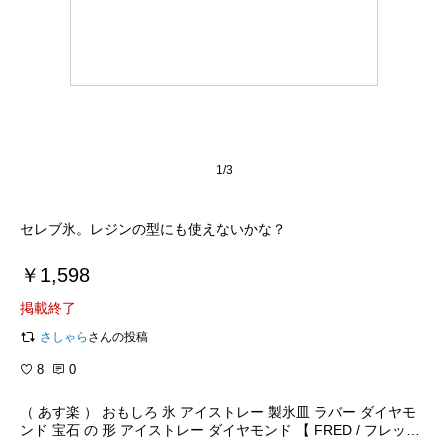
1/3
セレブ氷。レジンの型にも使えないかな？
￥1,598
掲載終了
さしゃら
さんの投稿
8
0
（ あす楽 ） おもしろ 氷 アイストレー 製氷皿 ラバー ダイヤモ
ンド 宝石 の 形 アイストレー ダイヤモンド 【 FRED / フレッド
】 Cool Jewels Ice Tray お菓子 型 製菓道具 楽しい / WakuWaku