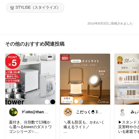
ール 椅子 サボテン モチーフ イミテーション レザー クッション
ユニーク インテリア(L)
STYLISE（スタイライズ）
2014年8月3日に投稿されました
その他のおすすめ関連投稿
𓍯oito@thanks
こだっく🐣 3児
みぃ
ꕮ…
のママ
育児
アイ
蓋付き、分別数で13種か
＼夜も防災も、かわいく
▶スタンド
ら選べるtowerのダストワ
備えるライト／
災害時や小
ゴンシリーズ✨
いる家庭で
夜中のトイレ・子どもの
ても割れな