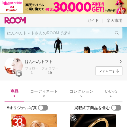
ガイド
楽天市場
|
はんぺんトマト
フォロー
フォロワー
フォローする
1
19
商品
コーディネート
コレクション
いいね
5
0
0
1
#オリジナル写真
掲載終了商品を含む