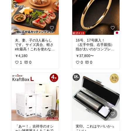
夫、妻、子の3人暮らし
16号、17号購入！
です。サイズ具合、軽さ
（左手中指、右手親指）
etc最高！これを使わない
指が太いのがコンプレッ
人生もったいない。一生
クスでしたが、この華奢
￥4,180
￥37,800〜
こちらを買い替えながら
リングがわたしをオシャ
使いたいです(^^)
1
0
レにしてくれます。
0
0
全部の指をこのリングで
埋めたい！
「あー！」吉祥寺のオシ
実印。これはヤバいかっ
ャレ雑貨屋さんもこれで
こいい