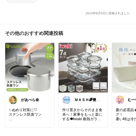
2014年8月5日に投稿されました
その他のおすすめ関連投稿
があべら🌼
ＭＡＳＨ🌈豊か
むー
な生活へカスタ
マイズ🌈
✨ぬめり対策に🤍
作り置きからそのまま食
夏の必需品☀
ステンレス防臭ワン
卓へ！家事をもっと楽に
グ！
する🍽️iwaki 耐熱ガラス
暑い時は冷
排水口を
保存容器 7点セット
#毎日
須！
ステンレスに替えるだけ
が楽になるキッチン雑貨
カラーが可
🌿