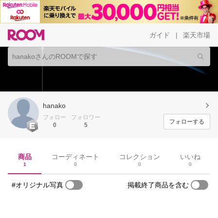
ガイド
楽天市場
|
hanako
フォロー
フォロワー
フォローする
0
5
商品
コーディネート
コレクション
いいね
1
0
0
0
#オリジナル写真
掲載終了商品を含む