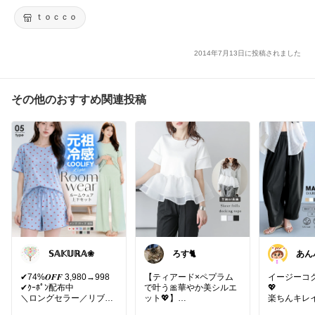
モデルは164cmです。
ｔｏｃｃｏ
2014年7月13日に投稿されました
その他のおすすめ関連投稿
𝕊𝔸𝕂𝕌ℝ𝔸❀
ろす🐈
あん
🥞🍞
✔︎74%𝑶𝑭𝑭 3,980→998
【ティアード×ペプラム
イージーコ
✔︎ｸｰﾎﾟﾝ配布中
で叶う🎀華やか美シルエ
💖
＼ロングセラー／リブ生
ット💖】
楽ちんキレ
地ルームウェア上下セッ
ト！イージ