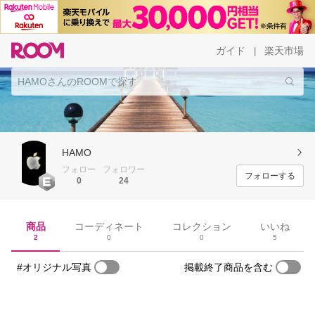
ガイド
楽天市場
|
HAMO
フォロー
フォロワー
フォローする
0
24
商品
コーディネート
コレクション
いいね
2
0
0
5
#オリジナル写真
掲載終了商品を含む