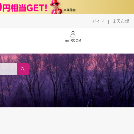
ガイド
楽天市場
|
my ROOM