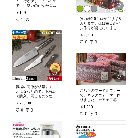
入。行が決まっているの
で、可愛いのがなかなか
ないので、このペンギン
￥169
はしばらく使えそうで
強力粉2.5キロがギリギリ
す。
1
1
入ります。ほぼ毎日のパ
ン作りが楽になりまし
た。
￥2,010
0
0
職場の同僚が結婚するこ
こちらのプードルファー
とになったので、お祝い
で、ネックウォーマー作
で購入。同じものを使っ
りました。モアモア感が
てますが、切れ味も良く
￥23,100
半端なくて、めっちゃ可
てお気に入りです
￥1,210
愛いです
0
0
0
0