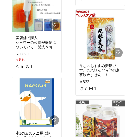
が、他の色も買い足しま
す
実店舗で購入
シャワーの位置が壁側に
ついていて、髪洗う時に
腕がぶつかっていたの
￥1,320
で、こちらを購入。
売切れ
ぴったりくっついてはが
しやすくて、コレいいで
うちのおすすめ麦茶で
5
1
す。
す。これ飲んだら他の麦
茶飲めません！！
￥632
7
1
小2のムスメニ用に購