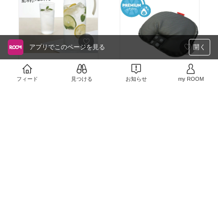
アプリでこのページを見る
開く
毎日学校に麦茶を子ども
娘のおしりが痛そうなの
たちが持って行くのです
で、買ってみるかな？
が、沸かす→冷ます→容
フィード
見つける
お知らせ
my ROOM
器に入れるが面倒なの
￥2,380
￥1,290
で、沸かした湯にポット
1
0
に入れて麦茶パックをぶ
0
0
ち込む、といった横着を
しております。
楽チンでおススメです。
ちなみに蓋は密封されな
いので、スペース確保し
てから購入してくださ
い。
名前入れ面倒くさかった
リビング学習用に購入。
ので、こちらを購入。柄
壁に2枚貼り付けて使っ