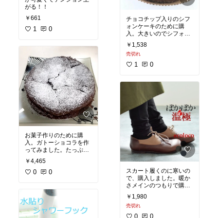
がる！！
￥661
チョコチップ入りのシフ
ォンケーキのために購
1
0
入。大きいのでシフォン
ケーキだけじゃなく、ブ
￥1,538
ラウニーやガトーショコ
売切れ
ラなどにも重宝。
1
0
お菓子作りのために購
入。ガトーショコラを作
ってみました。たっぷり
入れても全然減らないの
￥4,465
で、これからのお菓子作
スカート履くのに寒いの
りに重宝しそうです
0
0
で、購入しました。暖か
さメインのつもりで購入
しましたが、暖かさもさ
￥1,980
ることながら肌触りが抜
売切れ
群にいいです。肌が弱い
のでお試し購入でした
0
0