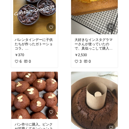
バレンタインデーに子供
大好きなインスタグラマ
たちが作ったガトーショ
ーさんが使っていたの
コラ。
で、真似っこして購入。
蓋も売っているので、そ
18㎝のパウンドケーキが
￥370
￥2,530
のまま渡しても可愛い。
楽々のります。
売り物かと勘違いされた
6
0
正方形なので使いにくい
3
0
ようです。
かな？と思ってました
冷凍も出来るので、焼き
が、意外と小回りきいて
菓子以外にも使えて便利
て、狭いキッチンに置き
です
やすかったです。
ガタガタするようなこと
#オリジナル写真
もなく、買ってよかった
ー♡
#オリジナル写真
#買って
よかった
#お菓子作り
パン作りに購入。ピンク
が可愛くてテンション上