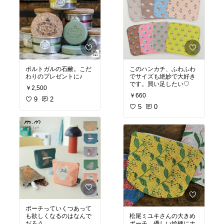
ポルトガルの石鹸。こだ
このハンカチ、ふわふわ
わりのプレゼントに♪
でサイズも絶妙で大好き
です。買い足したい♡
￥2,500
￥660
9
2
5
0
ポーチっていくつあって
も欲しくなるのはなんで
松尾ミユキさんの大きめ
だろう
ポーチ。優しい絵柄にホ