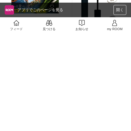
アプリでこのページを見る
開く
忙しい日でも手早くお味
噌汁が作れるから、いつ
も家に常備しておきた
フィード
見つける
お知らせ
my ROOM
い。野菜も甘みがあって
まつげがくるんと上がっ
￥1,080〜
美味しいです。常備食と
ていつも美しい知り合い
しても、非常食としても
2
0
にマスカラのことを聞い
オススメです。
たら、この下地がいいか
￥1,290〜
ら買って見て！とオスス
メされて速攻購入しまし
2
0
た。オススメ通り本当良
すぎる！この下地を使う
と、カールが固まってキ
ープされて、その後マス
カラを塗っても1日まつ
げが下がってきません。
もっと早く知りたかっ
た！ずっと使っていきた
いから無くならないでほ
しい。
メモリーカードはいつも
このショップさんで買っ
ています。今回もすぐ！
発送してくださり感謝。
いままで消しかすクリー
￥9,680
運動会の季節なので、デ
ナーはなくていい派だっ
ジカメやビデオカメラ用
1
0
たのですが、妹宅で実物