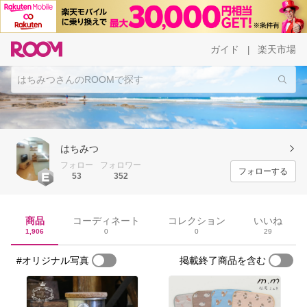
ガイド
楽天市場
|
はちみつ
フォロー
フォロワー
フォローする
53
352
商品
コーディネート
コレクション
いいね
1,906
0
0
29
#オリジナル写真
掲載終了商品を含む