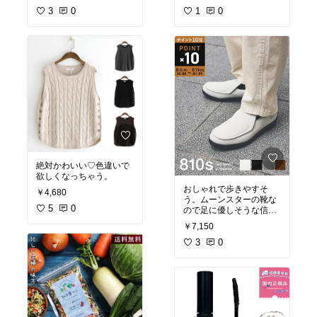
3
0
1
0
絶対かわいい♡色違いで
欲しくなっちゃう。
おしゃれで歩きやすそ
￥4,680
う。ムーンスターの靴な
5
0
ので足に優しそうな信頼
感ある！
￥7,150
3
0