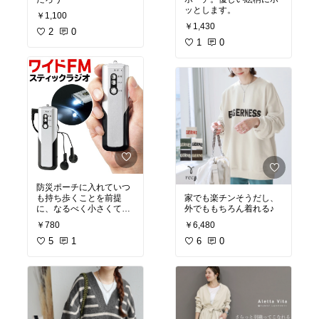
ッとします。
￥1,100
￥1,430
2
0
1
0
防災ポーチに入れていつ
も持ち歩くことを前提
家でも楽チンそうだし、
に、なるべく小さくて軽
外でももちろん着れる♪
いものをリサーチしてこ
￥780
￥6,480
ちらに決めました。イヤ
ホンで聞く仕様ですが問
5
1
6
0
題ありません。こんなに
小さいラジオがあるなん
て！びっくりしました
が、音も問題なくしっか
り聞けて満足です。小さ
いぶん、どの局の電波を
拾ったのか表示する場所