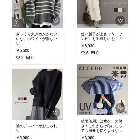
がなくわかりませんが、
ラジオは頻繁に局名をジ
ングルなどで流すので、
自分の使用目的では問題
ないと思っています。大
満足な買い物でした＾＾
ざっくり大きめがかわい
使い勝手がよさそう。ワ
いな。ホワイトが欲しい
ンピにも羽織りにも＾＾
♡
￥6,930
￥5,500
6
0
2
0
晴雨兼用。給水ケース付
袖のジッバーがおしゃれ
き！これからは冬になっ
♡
ても日傘を使うような気
がする・・
￥5,980
￥3,960