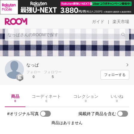
ガイド
楽天市場
|
なっぱ
フォロー
フォロワー
フォローする
0
5
商品
コーディネート
コレクション
いいね
0
0
0
0
#オリジナル写真
掲載終了商品を含む
商品はありません