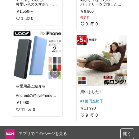
可愛い色のスマホケース
バッテリーを交換したら
1,000円で10個ならコス
発見👀💕
復活しました✨
パも良きです💓
￥1,550〜
￥9,900
売切れ
#買ってよかった
1
0
#買ってよかった
#買ってよかった
0
0
#オリジナル写真
#お掃除グッズ
#必需品
#キッチンのスポンジ
#ダスキンのスポンジ
#新生活
🌸愛用品ご紹介🌸
買いました！
Androidの時もiPhoneの
時も
#1億円座椅子
￥1,480
ずっとこのシリーズを使
￥11,990
ってます🥰
11
0
9
0
手触りが良く、リーズナ
ブルなのに
高級感があって本当にお
すすめ✨
アプリでこのページを見る
開く