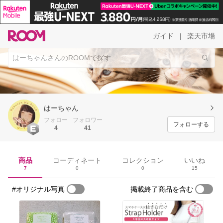
ガイド
楽天市場
|
はーちゃん
フォロー
フォロワー
フォローする
4
41
商品
コーディネート
コレクション
いいね
7
0
0
15
#オリジナル写真
掲載終了商品を含む