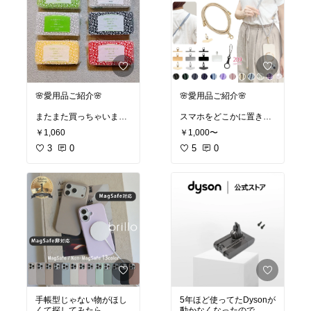
🌸愛用品ご紹介🌸
🌸愛用品ご紹介🌸
またまた買っちゃいまし
スマホをどこかに置き忘
た〜💕
れることが多いADHDの
￥1,060
￥1,000〜
お気に入りのダスキンの
私。
スポンジ🧽✨
3
0
この肩掛けの紐を買って
5
0
から失くさなくなりまし
これにしてから他のスポ
た😂
ンジは使えない…！
グレーを購入しましたが
・へたりにくい
合わせやすくて可愛い💕
・水切れがいい
ポケットが無い服を着る
・少しの洗剤で充分洗え
時にも便利です✨
る
#買ってよかった
今回は初めてソフトタイ
#ADHD
プを買ってみました☺️
#必需品
まだ使ってないけど楽し
#肩掛け
み〜❣️
#斜めがけ
ハードタイプ（今までの
#スマホアクセサリー
やつ）は相変わらず良き
#あったら便利
手帳型じゃない物がほし
5年ほど使ってたDysonが
✨
くて探してみたら
動かなくなったので