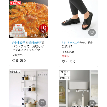
#冷凍餃子
/
#送料無料/
某
#トリッペン/
今年、絶対
バラエティで、お取り寄
に買う❣️
せグルメとして紹介され
￥58,300
ていた冷凍餃子‼️ お試し
￥6,770
売切れ
で、違うセットを買いま
したが、とっても美味し
5
0
4
0
かったので 次は コレを買
います(^o^)