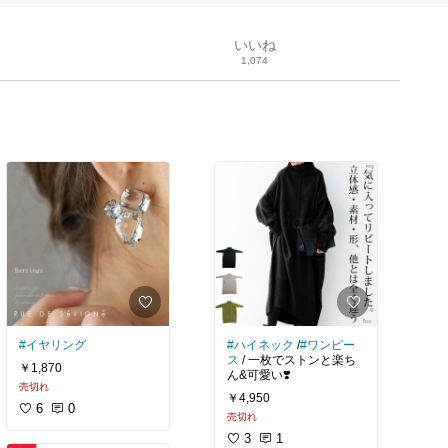
いいね
1,074
#イヤリング
#ハイネック
/
#ワンピー
ス
/ 一枚でストンと楽ち
￥1,870
ん&可愛い❣️
売切れ
￥4,950
6
0
売切れ
3
1