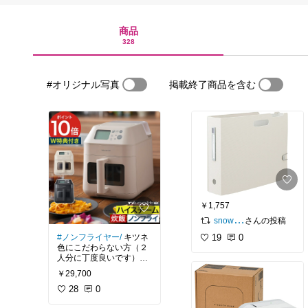
商品
328
#オリジナル写真
掲載終了商品を含む
￥1,757
さんの投稿
snow25.home
#ノンフライヤー/
キツネ
19
0
色にこだわらない方（２
人分に丁度良いです）美
味しくヘルシーに揚げ物
￥29,700
が食べられ、可愛いとき
た（＾０＾)v
28
0