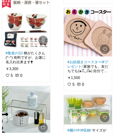
#敬老の日/
柄がたくさん
(^-^) 有料ですが、お箸に
名入れ出来ます❣️
#お絵描きコースター/
#プ
レゼント/
家族でも、友だ
￥3,300
ちでも(๑･̑◡･̑๑) 自分で
5
0
は、なかなか買わないシ
￥1,500
リーズ❣️
5
0
#棚の中/
#収納/
サイズが