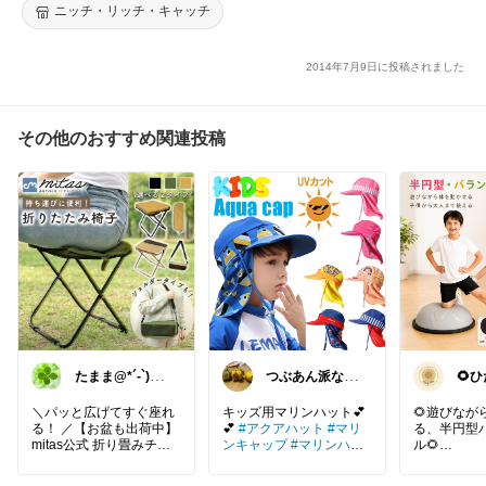
ニッチ・リッチ・キャッチ
2014年7月9日に投稿されました
その他のおすすめ関連投稿
たまま@*´-`)子
つぶあん派なの
🌻
ども用品/日用
です3児のママ
ト
品
♡
＼パッと広げてすぐ座れ
キッズ用マリンハット💕
🌻遊びなが
る！ ／【お盆も出荷中】
💕
#アクアハット
#マリ
る、半円型
mitas公式 折り畳みチェ
ンキャップ
#マリンハッ
ル🌻
ア
ト
UPF50+
#日よけ帽子
コンパクトに持ち運べて
ビーチハット 水泳帽子 ス
半円型のバ