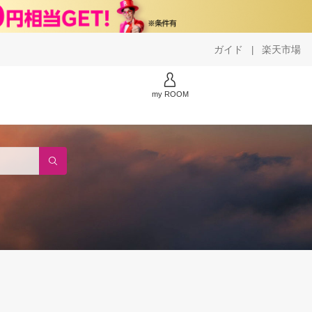
ガイド
楽天市場
|
my ROOM