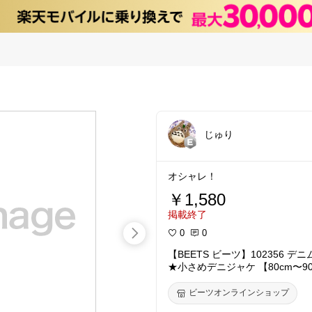
じゅり
オシャレ！
￥1,580
掲載終了
0
0
【BEETS ビーツ】102356 
★小さめデニジャケ 【80cm〜9
ビーツオンラインショップ